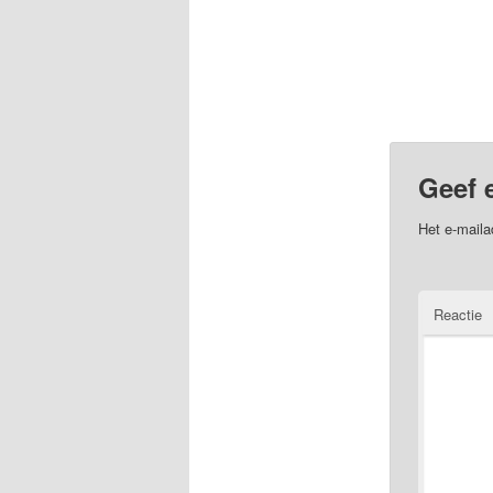
Geef 
Het e-maila
Reactie