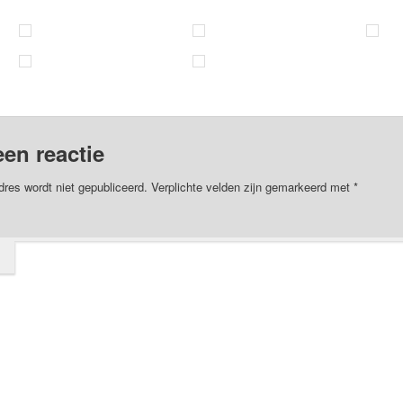
een reactie
dres wordt niet gepubliceerd.
Verplichte velden zijn gemarkeerd met
*