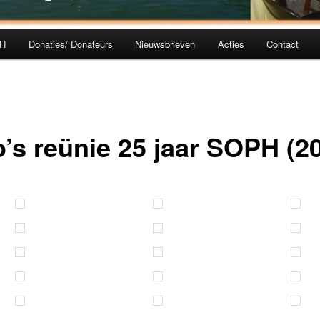
PH
Donaties/ Donateurs
Nieuwsbrieven
Acties
Contact
oud
inhoud
o’s reünie 25 jaar SOPH (2